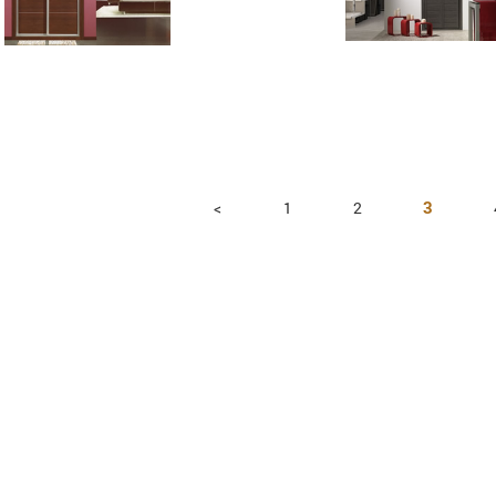
<
1
2
3