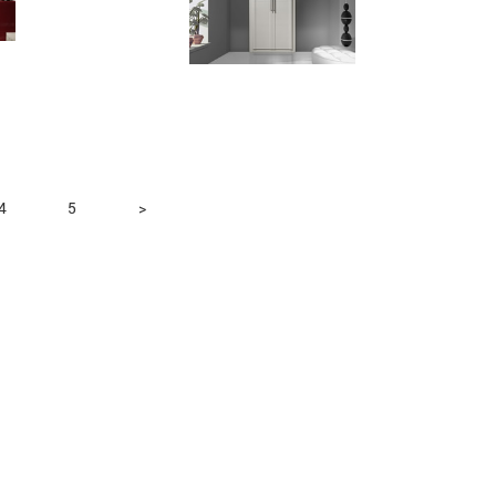
4
5
>